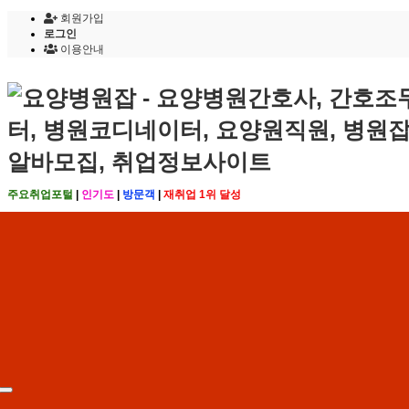
회원가입
로그인
이용안내
주요취업포털
|
인기도
|
방문객
|
재취업 1위 달성