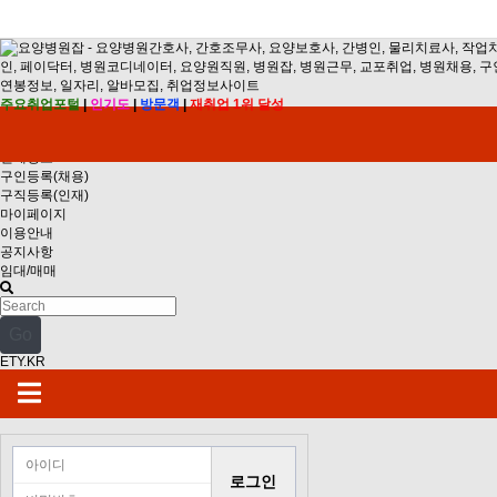
주요취업포털
|
인기도
|
방문객
|
재취업 1위 달성
채용정보
인재정보
구인등록(채용)
구직등록(인재)
마이페이지
이용안내
공지사항
임대/매매
Go
ETY.KR