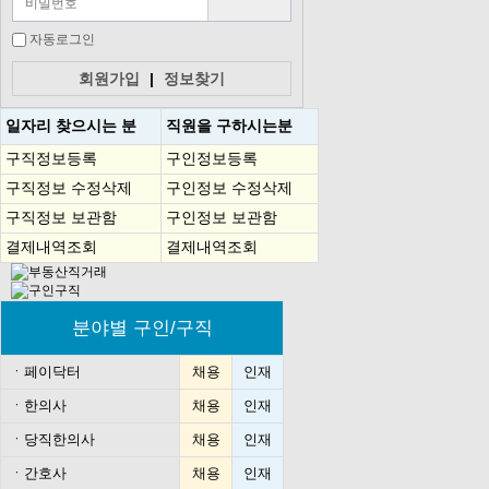
자동로그인
회원가입
|
정보찾기
일자리 찾으시는 분
직원을
구하시는분
구직정보등록
구인정보등록
구직정보 수정삭제
구인정보 수정삭제
구직정보 보관함
구인정보 보관함
결제내역조회
결제내역조회
분야별 구인/구직
ㆍ
페이닥터
채용
인재
ㆍ
한의사
채용
인재
ㆍ
당직한의사
채용
인재
ㆍ
간호사
채용
인재