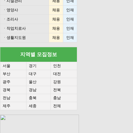
ㆍ
시설관리
채용
인재
ㆍ
영양사
채용
인재
ㆍ
조리사
채용
인재
ㆍ
작업치료사
채용
인재
ㆍ
생활지도원
채용
인재
지역별 모집정보
서울
경기
인천
부산
대구
대전
광주
울산
강원
경북
경남
전북
전남
충북
충남
제주
세종
전체