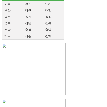
서울
경기
인천
부산
대구
대전
광주
울산
강원
경북
경남
전북
전남
충북
충남
제주
세종
전체