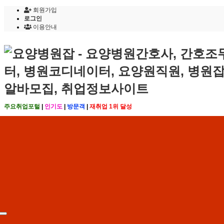
회원가입
로그인
이용안내
주요취업포털
|
인기도
|
방문객
|
재취업 1위 달성