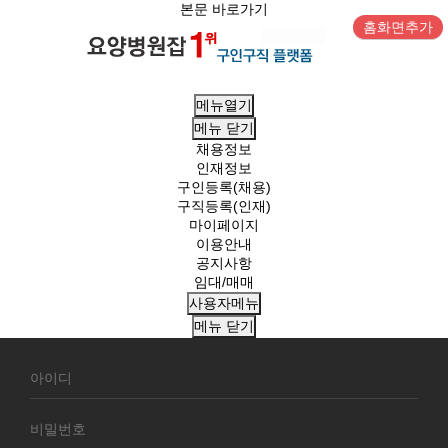
본문 바로가기
홈화면추가
메뉴열기
메뉴
닫기
채용정보
인재정보
구인등록(채용)
구직등록(인재)
마이페이지
이용안내
공지사항
임대/매매
사용자메뉴
메뉴
닫기
회
원
로
그
인