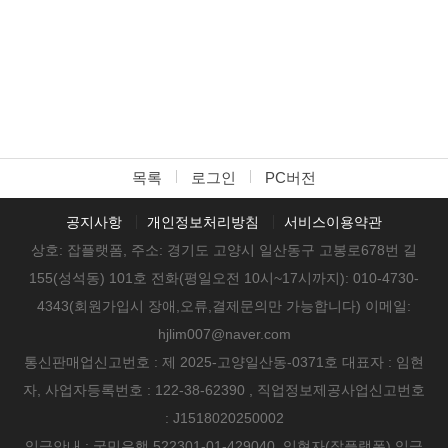
목록
로그인
PC버전
공지사항
개인정보처리방침
서비스이용약관
상호: 잡플랫폼, 주소: 경기도 고양시 일산동구 고봉로678번 길
155(성석동) 101호 전화(평일오전 10시~17시까지): 010-4730-
4343(회원가입시 장애,오류,결제문의만 가능합니다) 이메일:
hjlim007@naver.com
통신판매업신고번호 : 제 2025-고양일산동-0371호 대표자 : 임현
자, 사업자등록번호 : 122-38-62390 , 직업정보제공사업신고번호
: J1518020250002
임금안내 : 국민은행 522301-01-429040 ,임현자(잡플랫폼) 입금