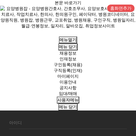
본문 바로가기
홈화면추가
메뉴열기
메뉴
닫기
채용정보
인재정보
구인등록(채용)
구직등록(인재)
마이페이지
이용안내
공지사항
임대/매매
사용자메뉴
메뉴
닫기
회
원
로