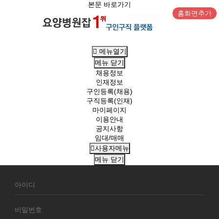
본문 바로가기
홈화면추가
메뉴열기
메뉴
닫기
채용정보
인재정보
구인등록(채용)
구직등록(인재)
마이페이지
이용안내
공지사항
임대/매매
사용자메뉴
메뉴
닫기
회
원
로
그
인