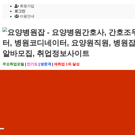
회원가입
로그인
이용안내
주요취업포털
|
인기도
|
방문객
|
재취업 1위 달성