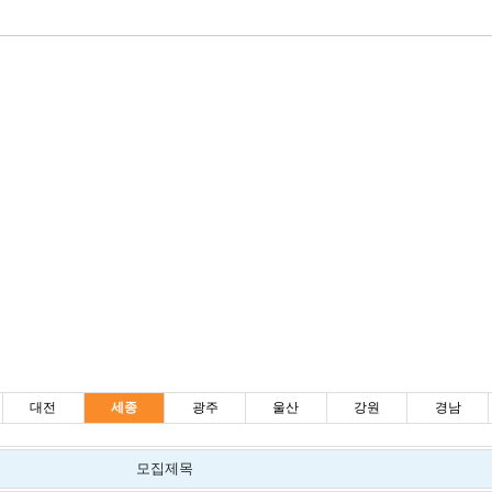
대전
세종
광주
울산
강원
경남
모집제목