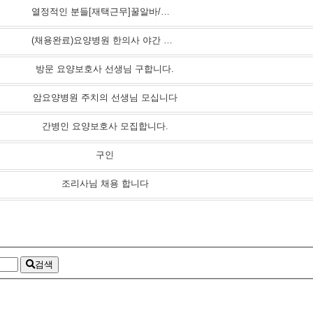
열정적인 분들[재택근무]꿀알바/단순/상품주문서관리/초보/육아맘/직장인/부업/투잡
(채용완료)요양병원 한의사 야간 당직의 선생님을 모십니다
방문 요양보호사 선생님 구합니다.
암요양병원 주치의 선생님 모십니다
간병인 요양보호사 모집합니다.
구인
조리사님 채용 합니다
검색