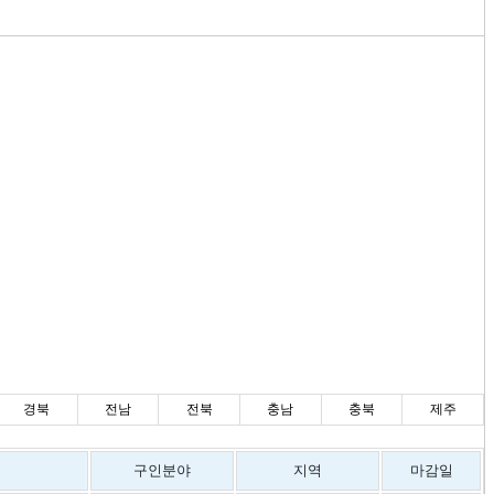
경북
전남
전북
충남
충북
제주
구인분야
지역
마감일