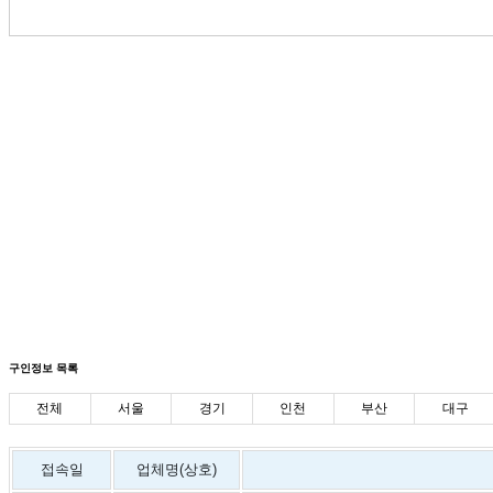
구인정보 목록
전체
서울
경기
인천
부산
대구
접속일
업체명(상호)